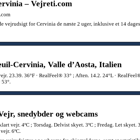
ervinia – Vejreti.com
i.com
e vejrudsigt for Cervinia de næste 2 uger, inklusive et 14 dage
uil-Cervinia, Valle d’Aosta, Italien
vejr. 23.39. 36°F · RealFeel® 33° ; Aften. 14.2. 24°L · RealFeel
 53°.
Vejr, snedybder og webcams
lart vejr. 4ºC ; Torsdag. Delvist skyet. 3ºC ; Fredag. Let skyet. 3
vejr. 6ºC.