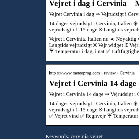
Vejret i dag i Cervinia 
Vejret Cervinia i dag ⇒ Vejrudsigt i C
14 dages vejrudsigt i Cervinia, Italien ☀
vejrudsigt i 1-15 dage ፠ Langtids vejru
Vejret i Cervinia, Italien nu ☀️ Nøyaktig
Langtids vejrudsigt ፠ Vejr widget ፠ Vejr
☔ Temperatur i dag, i nat ✅ Luftfug
http s://www.meteoprog.com › review › Cervinia
Vejret i Cervinia 14 dag
Vejret i Cervinia 14 dage ⇒ Vejrudsigt
14 dages vejrudsigt i Cervinia, Italien ☀
vejrudsigt i 1-15 dage ፠ Langtids vejrud
✅ Vejret vind ✅ Regnvejr ☔ Temperatu
Keywords: cervinia vejret