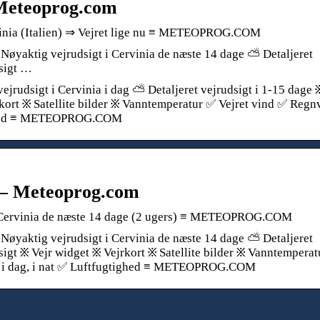
– Meteoprog.com
ervinia (Italien) ⇒ Vejret lige nu ≡ METEOPROG.COM
️ Nøyaktig vejrudsigt i Cervinia de næste 14 dage ⛅ Detaljeret
dsigt …
 vejrudsigt i Cervinia i dag ⛅ Detaljeret vejrudsigt i 1-15 dage 
kort ፠ Satellite bilder ፠ Vanntemperatur ✅ Vejret vind ✅ Regn
tighed ≡ METEOPROG.COM
e – Meteoprog.com
 i Cervinia de næste 14 dage (2 ugers) ≡ METEOPROG.COM
️ Nøyaktig vejrudsigt i Cervinia de næste 14 dage ⛅ Detaljeret
sigt ፠ Vejr widget ፠ Vejrkort ፠ Satellite bilder ፠ Vanntemperat
r i dag, i nat ✅ Luftfugtighed ≡ METEOPROG.COM