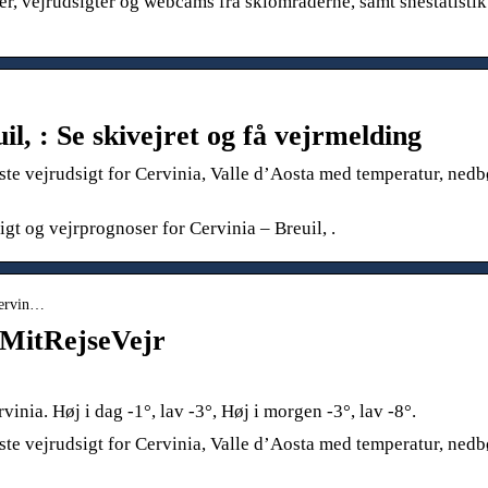
r, vejrudsigter og webcams fra skiområderne, samt snestatistik
il, : Se skivejret og få vejrmelding
este vejrudsigt for Cervinia, Valle d’Aosta med temperatur, nedb
igt og vejrprognoser for Cervinia – Breuil, .
-cervin…
– MitRejseVejr
vinia. Høj i dag -1°, lav -3°, Høj i morgen -3°, lav -8°.
este vejrudsigt for Cervinia, Valle d’Aosta med temperatur, nedb