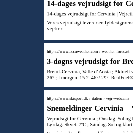
14-dages vejrudsigt for C
14-dages vejrudsigt for Cervinia | Vejret
Vores vejrudsigt leverer en fyldestgørend
vejrkort.
http s://www.accuweather.com › weather-forecast
3-døgns vejrudsigt for Bre
Breuil-Cervinia, Valle d’Aosta ; Aktuelt 
26° ; I morgen. 15.2. 46°/ 29°. RealFeel®
http s://www.skisport.dk › italien › vejr-webcams
Snemeldinger Cervinia – 
Vejrudsigt for Cervinia ; Onsdag. Sol og k
Lørdag. Skyet. 7ºC ; Søndag. Sol og klart 