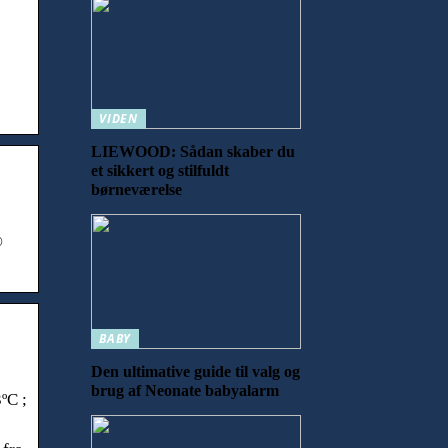
s
VIDEN
LIEWOOD: Sådan skaber du
et sikkert og stilfuldt
børneværelse
®
BABY
Den ultimative guide til valg og
brug af Neonate babyalarm
ºC ;