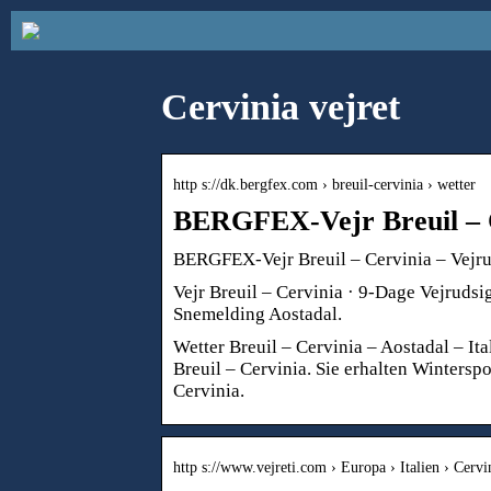
Cervinia vejret
http s://dk.bergfex.com › breuil-cervinia › wetter
BERGFEX-Vejr Breuil – 
BERGFEX-Vejr Breuil – Cervinia – Vejrud
Vejr Breuil – Cervinia · 9-Dage Vejrudsi
Snemelding Aostadal.
Wetter Breuil – Cervinia – Aostadal – I
Breuil – Cervinia. Sie erhalten Wintersp
Cervinia.
http s://www.vejreti.com › Europa › Italien › Cervi