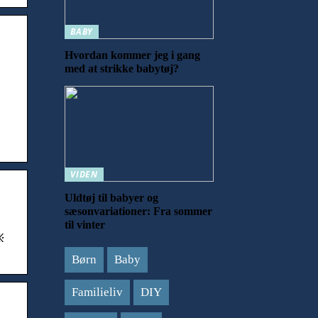
BABY
Hvordan kommer jeg i gang
med at strikke babytøj?
VIDEN
Uldtøj til babyer og
sæsonvariationer: Fra sommer
til vinter
፠
Børn
Baby
Familieliv
DIY