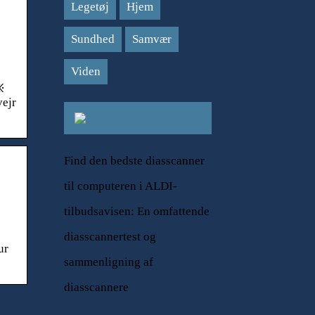
Legetøj
Hjem
Sundhed
Samvær
Viden
፠
vejr
Find den bedste diasscanner
til computeren i ALDI-
tilbudsavisen: En omfattende
diasscannertest og
ur
sammenligning af
diasscannere