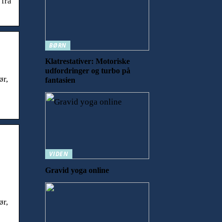
 fra
BØRN
Klatrestativer: Motoriske
udfordringer og turbo på
ør,
fantasien
VIDEN
Gravid yoga online
ør,