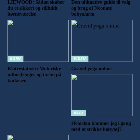
LIEWOOD: Sådan skaber
Den ultimative guide til valg
du et sikkert og stilfuldt
og brug af Neonate
børneværelse
babyalarm
BØRN
VIDEN
Klatrestativer: Motoriske
Gravid yoga online
udfordringer og turbo på
fantasien
BABY
Hvordan kommer jeg i gang
med at strikke babytøj?