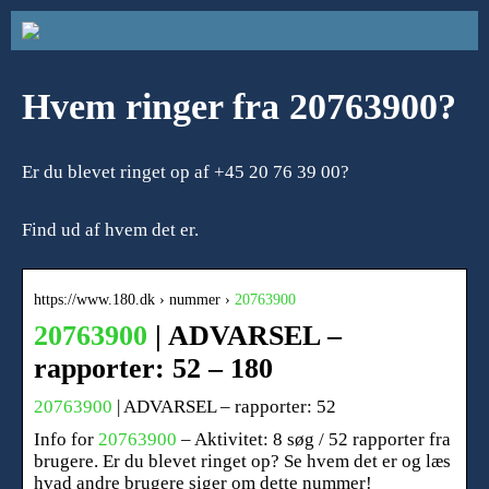
Hvem ringer fra 20763900?
Er du blevet ringet op af +45 20 76 39 00?
Find ud af hvem det er.
https://www.180.dk › nummer ›
20763900
20763900
| ADVARSEL –
rapporter: 52 – 180
20763900
| ADVARSEL – rapporter: 52
Info for
20763900
– Aktivitet: 8 søg / 52 rapporter fra
brugere. Er du blevet ringet op? Se hvem det er og læs
hvad andre brugere siger om dette nummer!