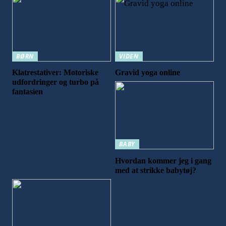
BØRN
VIDEN
Klatrestativer: Motoriske
Gravid yoga online
udfordringer og turbo på
fantasien
BABY
Hvordan kommer jeg i gang
med at strikke babytøj?