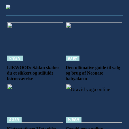
VIDEN
BABY
LIEWOOD: Sådan skaber
Den ultimative guide til valg
du et sikkert og stilfuldt
og brug af Neonate
børneværelse
babyalarm
BØRN
VIDEN
Klatrestativer: Motoriske
Gravid yoga online