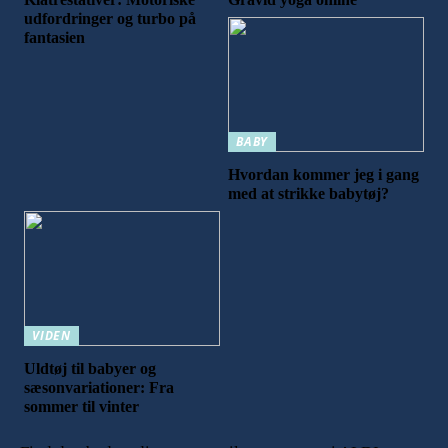
udfordringer og turbo på
fantasien
BABY
Hvordan kommer jeg i gang
med at strikke babytøj?
VIDEN
Uldtøj til babyer og
sæsonvariationer: Fra
sommer til vinter