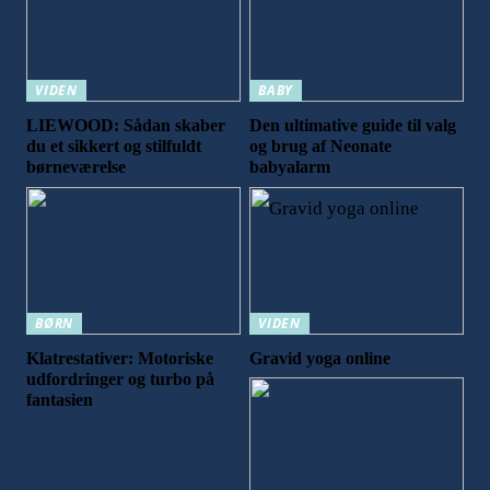
VIDEN
BABY
LIEWOOD: Sådan skaber
Den ultimative guide til valg
du et sikkert og stilfuldt
og brug af Neonate
børneværelse
babyalarm
BØRN
VIDEN
Klatrestativer: Motoriske
Gravid yoga online
udfordringer og turbo på
fantasien