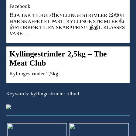
Facebook
❗️❗️ JA TAK TILBUD ❗️❗️KYLLINGE STRIMLER 😋😋VI
HAR SKAFFET ET PARTI KYLLINGE STRIMLER 👍
👍STORKØB TIL EN SKARP PRIS!! 💰💰1. KLASSES
VARE -…
Kyllingestrimler 2,5kg – The
Meat Club
Kyllingestrimler 2,5kg
Keywords: kyllingestrimler tilbud