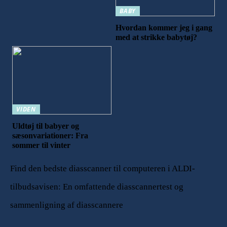
BABY
Hvordan kommer jeg i gang
med at strikke babytøj?
VIDEN
Uldtøj til babyer og
sæsonvariationer: Fra
sommer til vinter
Find den bedste diasscanner til computeren i ALDI-
tilbudsavisen: En omfattende diasscannertest og
sammenligning af diasscannere