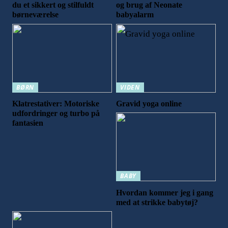
du et sikkert og stilfuldt
og brug af Neonate
børneværelse
babyalarm
BØRN
VIDEN
Klatrestativer: Motoriske
Gravid yoga online
udfordringer og turbo på
fantasien
BABY
Hvordan kommer jeg i gang
med at strikke babytøj?