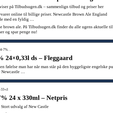
viser på Tilbudsugen.dk – sammenlign tilbud og priser her
arer online til billige priser. Newcastle Brown Ale England
le med en fyldig …
 brown ale. På Tilbudsugen.dk finder du alle ugens aktuelle ti
 her og spar penge nu!
le-4-7%…
 24×0,33l ds – Fleggaard
n følelse man har når man står på den hyggeligste engelske p
er Newcastle …
-33-cl
7% 24 x 330ml – Netpris
Stort udvalg af New Castle