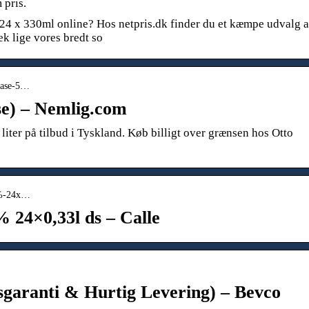
 pris.
24 x 330ml online? Hos netpris.dk finder du et kæmpe udvalg a
k lige vores bredt so
aase-5…
se) – Nemlig.com
liter på tilbud i Tyskland. Køb billigt over grænsen hos Otto
7%-24x…
 24×0,33l ds – Calle
garanti & Hurtig Levering) – Bevco