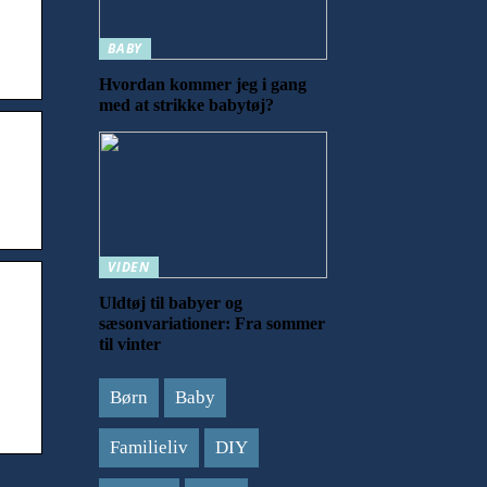
BABY
Hvordan kommer jeg i gang
med at strikke babytøj?
VIDEN
Uldtøj til babyer og
sæsonvariationer: Fra sommer
til vinter
Børn
Baby
Familieliv
DIY