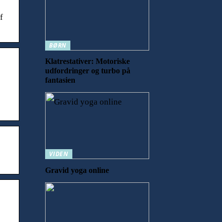
f
BØRN
Klatrestativer: Motoriske
udfordringer og turbo på
fantasien
VIDEN
Gravid yoga online