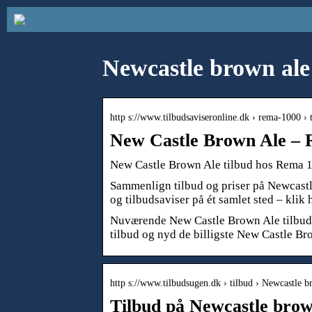
Newcastle brown ale
http s://www.tilbudsaviseronline.dk › rema-1000 › 
New Castle Brown Ale – R
New Castle Brown Ale tilbud hos Rema 
Sammenlign tilbud og priser på Newcastle
og tilbudsaviser på ét samlet sted – klik
Nuværende New Castle Brown Ale tilbud 
tilbud og nyd de billigste New Castle Bro
http s://www.tilbudsugen.dk › tilbud › Newcastle
Tilbud på Newcastle brown