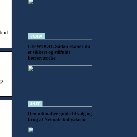
lbud
VIDEN
LIEWOOD: Sådan skaber du
et sikkert og stilfuldt
børneværelse
up
BABY
Den ultimative guide til valg og
brug af Neonate babyalarm