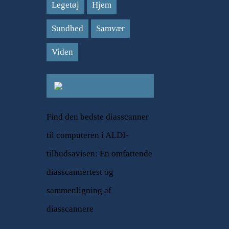
Legetøj
Hjem
Sundhed
Samvær
Viden
Find den bedste diasscanner
til computeren i ALDI-
tilbudsavisen: En omfattende
diasscannertest og
sammenligning af
diasscannere