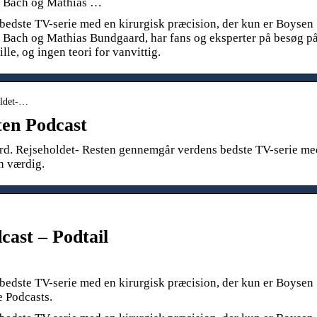
il Bach og Mathias …
edste TV-serie med en kirurgisk præcision, der kun er Boysen
l Bach og Mathias Bundgaard, har fans og eksperter på besøg p
lle, og ingen teori for vanvittig.
oldet-…
sten Podcast
d. Rejseholdet- Resten gennemgår verdens bedste TV-serie me
n værdig.
cast – Podtail
edste TV-serie med en kirurgisk præcision, der kun er Boysen
e Podcasts.