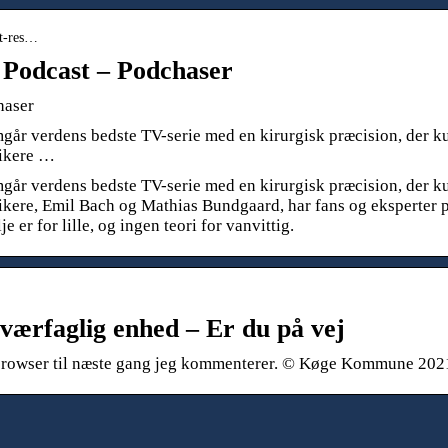
et-res…
 Podcast – Podchaser
haser
går verdens bedste TV-serie med en kirurgisk præcision, der k
tikere …
går verdens bedste TV-serie med en kirurgisk præcision, der k
ikere, Emil Bach og Mathias Bundgaard, har fans og eksperter 
 er for lille, og ingen teori for vanvittig.
tværfaglig enhed – Er du på vej
 browser til næste gang jeg kommenterer. © Køge Kommune 202