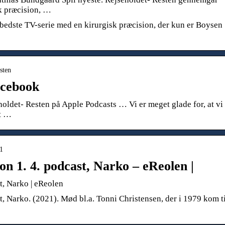
k præcision, …
edste TV-serie med en kirurgisk præcision, der kun er Boysen
sten
acebook
holdet- Resten på Apple Podcasts … Vi er meget glade for, at vi
et …
41
on 1. 4. podcast, Narko – eReolen |
t, Narko | eReolen
t, Narko. (2021). Mød bl.a. Tonni Christensen, der i 1979 kom ti