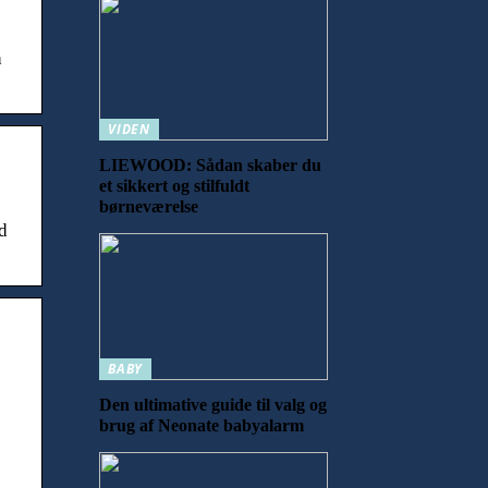
å
VIDEN
LIEWOOD: Sådan skaber du
et sikkert og stilfuldt
børneværelse
d
BABY
Den ultimative guide til valg og
brug af Neonate babyalarm