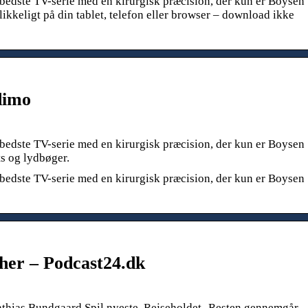
edste TV-serie med en kirurgisk præcision, der kun er Boysen
likkeligt på din tablet, telefon eller browser – download ikke
dimo
edste TV-serie med en kirurgisk præcision, der kun er Boysen
ts og lydbøger.
edste TV-serie med en kirurgisk præcision, der kun er Boysen
 her – Podcast24.dk
thias Bundgaard Spil nyeste. Rejseholdet- Resten gennemgår