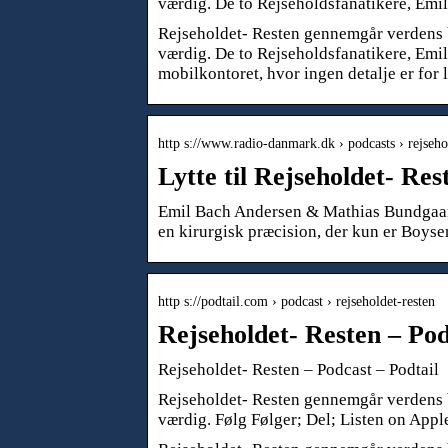
værdig. De to Rejseholdsfanatikere, Em
Rejseholdet- Resten gennemgår verdens b
værdig. De to Rejseholdsfanatikere, Emi
mobilkontoret, hvor ingen detalje er for li
http s://www.radio-danmark.dk › podcasts › rejseh
Lytte til Rejseholdet- Re
Emil Bach Andersen & Mathias Bundgaar
en kirurgisk præcision, der kun er Boyse
http s://podtail.com › podcast › rejseholdet-resten
Rejseholdet- Resten – Pod
Rejseholdet- Resten – Podcast – Podtail
Rejseholdet- Resten gennemgår verdens b
værdig. Følg Følger; Del; Listen on Appl