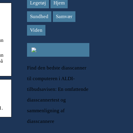
Legetøj
Hjem
Sundhed
Samvær
Viden
un
un
på
Find den bedste diasscanner
til computeren i ALDI-
tilbudsavisen: En omfattende
diasscannertest og
1.
sammenligning af
diasscannere