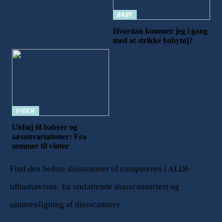
BABY
Hvordan kommer jeg i gang
med at strikke babytøj?
VIDEN
Uldtøj til babyer og
sæsonvariationer: Fra
sommer til vinter
Find den bedste diasscanner til computeren i ALDI-
tilbudsavisen: En omfattende diasscannertest og
sammenligning af diasscannere