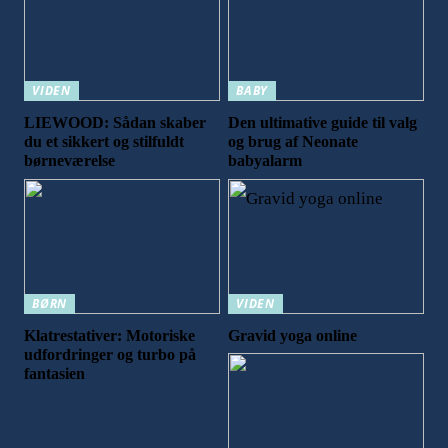
VIDEN
BABY
LIEWOOD: Sådan skaber
Den ultimative guide til valg
du et sikkert og stilfuldt
og brug af Neonate
børneværelse
babyalarm
BØRN
VIDEN
Klatrestativer: Motoriske
Gravid yoga online
udfordringer og turbo på
fantasien