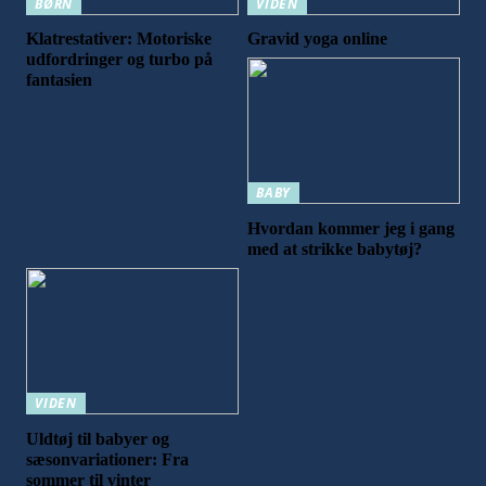
BØRN
VIDEN
Klatrestativer: Motoriske
Gravid yoga online
udfordringer og turbo på
fantasien
BABY
Hvordan kommer jeg i gang
med at strikke babytøj?
VIDEN
Uldtøj til babyer og
sæsonvariationer: Fra
sommer til vinter