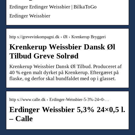
Erdinger Erdinger Weissbier | BilkaToGo
Erdinger Weissbier
http s://grevevinkompagni.dk › Øl › Krenkerup Bryggeri
Krenkerup Weissbier Dansk Øl
Tilbud Greve Solrød
Krenkerup Weissbier Dansk Øl Tilbud. Produceret af
40 % egen malt dyrket på Krenkerup. Eftergæret på
flaske, og derfor skal bundfaldet med op i glasset.
http s://www.calle.dk › Erdinger-Weissbier-5-3%-24×0-…
Erdinger Weissbier 5,3% 24×0,5 l.
– Calle