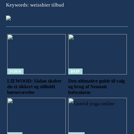
Keywords: weissbier tilbud
VIDEN
BABY
LIEWOOD: Sådan skaber
Den ultimative guide til valg
du et sikkert og stilfuldt
og brug af Neonate
børneværelse
babyalarm