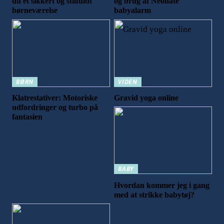
du et sikkert og stilfuldt
og brug af Neonate
børneværelse
babyalarm
BØRN
VIDEN
Klatrestativer: Motoriske
Gravid yoga online
udfordringer og turbo på
fantasien
BABY
Hvordan kommer jeg i gang
med at strikke babytøj?