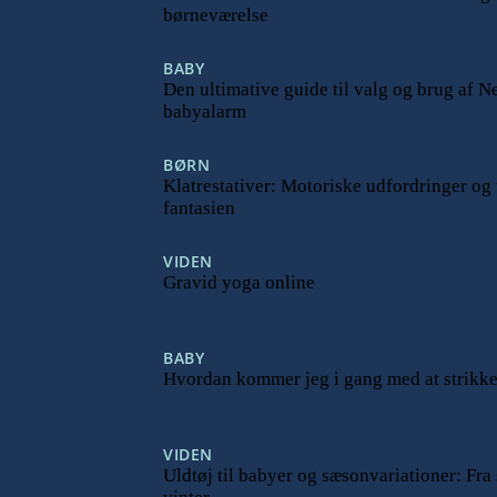
børneværelse
BABY
12/04/2025
Den ultimative guide til valg og brug af N
babyalarm
BØRN
09/04/2024
Klatrestativer: Motoriske udfordringer og
fantasien
VIDEN
11/12/2023
Gravid yoga online
BABY
01/12/2023
Hvordan kommer jeg i gang med at strikke
VIDEN
12/07/2023
Uldtøj til babyer og sæsonvariationer: Fra