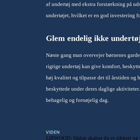
af undertøj med ekstra forstærkning på ud
undertøjet, hvilket er en god investering f
Glem endelig ikke undertø
Næste gang man overvejer børnenes garder
rigtige undertøj kan give komfort, beskytt
høj kvalitet og tilpasse det til årstiden o
beskyttede under deres daglige aktiviteter.
behagelig og fornøjelig dag.
VIDEN
14/04/2025
LIEWOOD: Sådan skaber du et sikkert og s