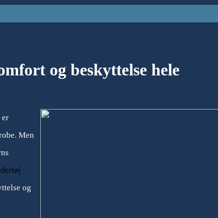
omfort og beskyttelse hele
 er
erobe. Men
rns
dertøj
ttelse og