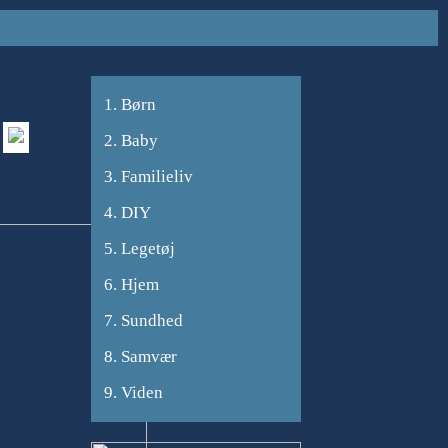
Børn
Baby
Familieliv
DIY
Legetøj
Hjem
Sundhed
Samvær
Viden