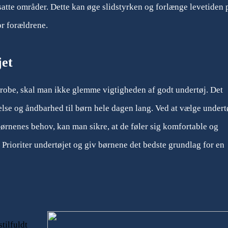
satte områder. Dette kan øge slidstyrken og forlænge levetiden 
or forældrene.
jet
obe, skal man ikke glemme vigtigheden af godt undertøj. Det
else og åndbarhed til børn hele dagen lang. Ved at vælge undert
g børnenes behov, kan man sikre, at de føler sig komfortable og
 Prioriter undertøjet og giv børnene det bedste grundlag for en
tilfuldt