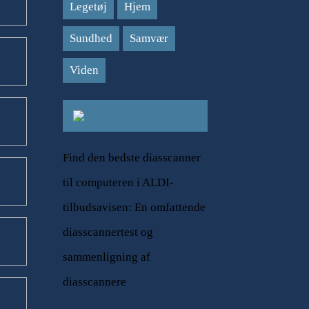
Legetøj
Hjem
Sundhed
Samvær
Viden
Find den bedste diasscanner
til computeren i ALDI-
tilbudsavisen: En omfattende
diasscannertest og
sammenligning af
diasscannere