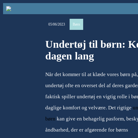
05/06/2023
Børn
Undertøj til børn: K
dagen lang
Når det kommer til at klæde vores børn på,
undertøj ofte en overset del af deres gard
faktisk spiller undertøj en vigtig rolle i bø
daglige komfort og velvære. Det rigtige
un
børn
kan give en behagelig pasform, besky
åndbarhed, der er afgørende for børns