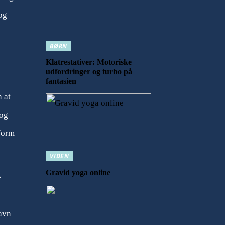
og
BØRN
Klatrestativer: Motoriske
udfordringer og turbo på
fantasien
 at
 og
form
VIDEN
Gravid yoga online
e
gavn