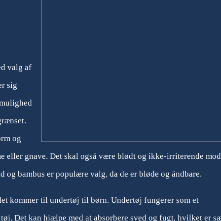
ed valg af
r sig
 mulighed
grænset.
orm og
 eller gnave. Det skal også være blødt og ikke-irriterende mod
ld og bambus er populære valg, da de er bløde og åndbare.
det kommer til undertøj til børn. Undertøj fungerer som et
øj. Det kan hjælpe med at absorbere sved og fugt, hvilket er sæ