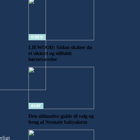
VIDEN
LIEWOOD: Sådan skaber du
et sikkert og stilfuldt
børneværelse
BABY
Den ultimative guide til valg og
brug af Neonate babyalarm
rligt