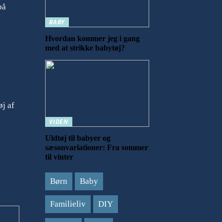
på
BABY
Hvordan kommer jeg i gang
med at strikke babytøj?
øj af
VIDEN
Uldtøj til babyer og
sæsonvariationer: Fra sommer
til vinter
Børn
Baby
Familieliv
DIY