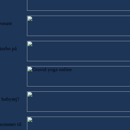
eonate
 turbo på
 babytøj?
 sommer til