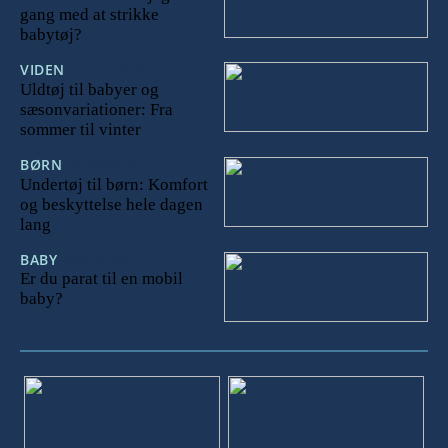
gang med at strikke
babytøj?
VIDEN
12/07/2023
Uldtøj til babyer og
sæsonvariationer: Fra
sommer til vinter
BØRN
05/06/2023
Undertøj til børn: Komfort
og beskyttelse hele dagen
lang
BABY
03/04/2023
Er du parat til en mobil
baby?