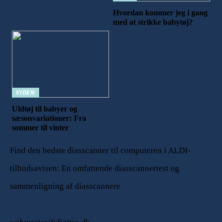
Hvordan kommer jeg i gang
med at strikke babytøj?
VIDEN
Uldtøj til babyer og
sæsonvariationer: Fra
sommer til vinter
Find den bedste diasscanner til computeren i ALDI-
tilbudsavisen: En omfattende diasscannertest og
sammenligning af diasscannere