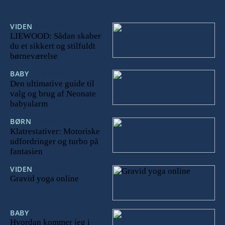
VIDEN
14/04/2025
LIEWOOD: Sådan skaber
du et sikkert og stilfuldt
børneværelse
BABY
12/04/2025
Den ultimative guide til
valg og brug af Neonate
babyalarm
BØRN
09/04/2024
Klatrestativer: Motoriske
udfordringer og turbo på
fantasien
VIDEN
11/12/2023
Gravid yoga online
BABY
01/12/2023
Hvordan kommer jeg i