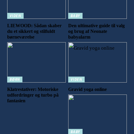
VIDEN
BABY
LIEWOOD: Sådan skaber
Den ultimative guide til valg
du et sikkert og stilfuldt
og brug af Neonate
børneværelse
babyalarm
BØRN
VIDEN
Klatrestativer: Motoriske
Gravid yoga online
udfordringer og turbo på
fantasien
BABY