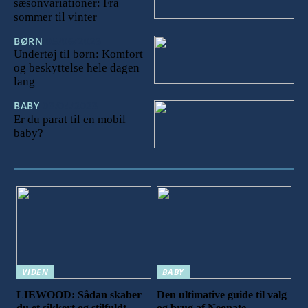
sæsonvariationer: Fra
sommer til vinter
BØRN
05/06/2023
Undertøj til børn: Komfort
og beskyttelse hele dagen
lang
BABY
03/04/2023
Er du parat til en mobil
baby?
VIDEN
BABY
LIEWOOD: Sådan skaber
Den ultimative guide til valg
du et sikkert og stilfuldt
og brug af Neonate