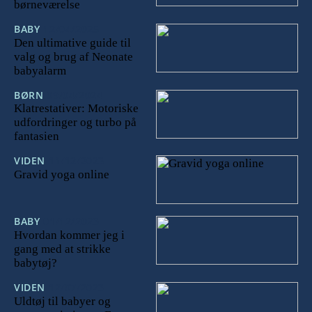
børneværelse
BABY
12/04/2025
Den ultimative guide til
valg og brug af Neonate
babyalarm
BØRN
09/04/2024
Klatrestativer: Motoriske
udfordringer og turbo på
fantasien
VIDEN
11/12/2023
Gravid yoga online
BABY
01/12/2023
Hvordan kommer jeg i
gang med at strikke
babytøj?
VIDEN
12/07/2023
Uldtøj til babyer og