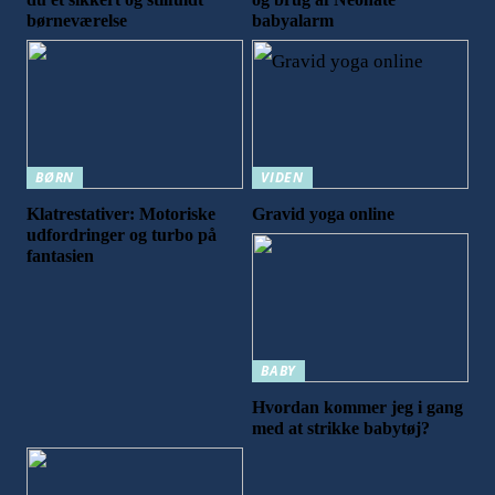
børneværelse
babyalarm
BØRN
VIDEN
Klatrestativer: Motoriske
Gravid yoga online
udfordringer og turbo på
fantasien
BABY
Hvordan kommer jeg i gang
med at strikke babytøj?