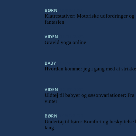
BØRN
09/04/2024
Klatrestativer: Motoriske udfordringer og
fantasien
VIDEN
11/12/2023
Gravid yoga online
BABY
01/12/2023
Hvordan kommer jeg i gang med at strikke
VIDEN
12/07/2023
Uldtøj til babyer og sæsonvariationer: Fra
vinter
BØRN
05/06/2023
Undertøj til børn: Komfort og beskyttelse
lang