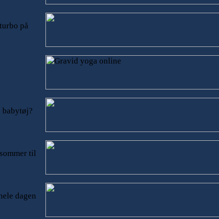
 turbo på
 babytøj?
 sommer til
 hele dagen