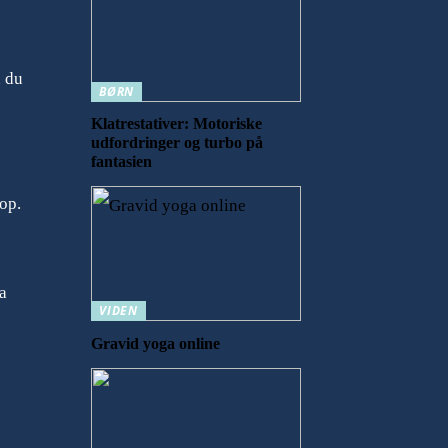
n du
BØRN
Klatrestativer: Motoriske
udfordringer og turbo på
fantasien
op.
a
VIDEN
Gravid yoga online