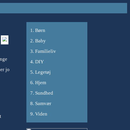
Børn
Baby
Familieliv
ange
DIY
er jo
Legetøj
Hjem
Sundhed
Samvær
Viden
t