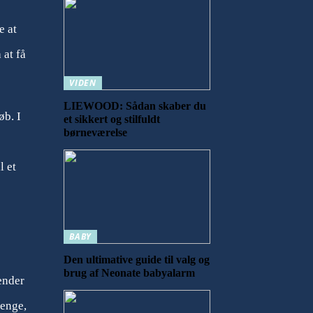
e at
 at få
VIDEN
LIEWOOD: Sådan skaber du
øb. I
et sikkert og stilfuldt
børneværelse
l et
BABY
Den ultimative guide til valg og
brug af Neonate babyalarm
gender
renge,