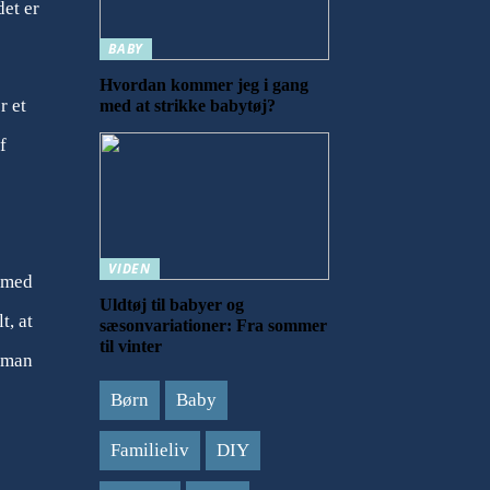
det er
BABY
Hvordan kommer jeg i gang
r et
med at strikke babytøj?
f
VIDEN
e med
Uldtøj til babyer og
t, at
sæsonvariationer: Fra sommer
til vinter
d man
Børn
Baby
Familieliv
DIY