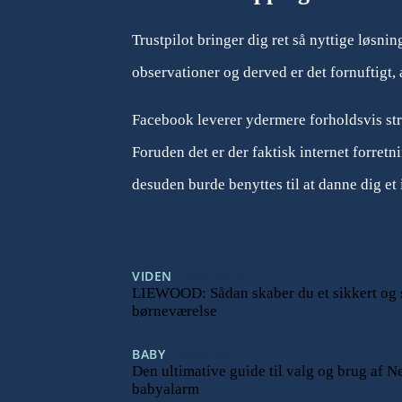
Trustpilot bringer dig ret så nyttige løsn
observationer og derved er det fornuftigt, 
Facebook leverer ydermere forholdsvis strå
Foruden det er der faktisk internet forretn
desuden burde benyttes til at danne dig et
VIDEN
14/04/2025
LIEWOOD: Sådan skaber du et sikkert og s
børneværelse
BABY
12/04/2025
Den ultimative guide til valg og brug af N
babyalarm