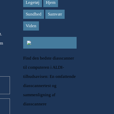
Legetøj
Hjem
Sundhed
Samvær
Viden
t.
om
Find den bedste diasscanner
til computeren i ALDI-
tilbudsavisen: En omfattende
diasscannertest og
sammenligning af
diasscannere